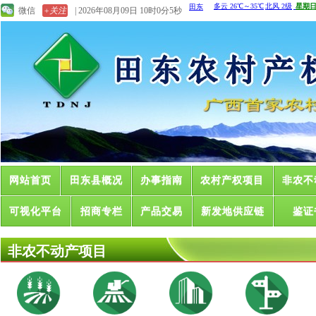
微信
+关注
| 2026年08月09日 10时0分5秒
网站首页
田东县概况
办事指南
农村产权项目
非农不
可视化平台
招商专栏
产品交易
新发地供应链
鉴证
非农不动产项目